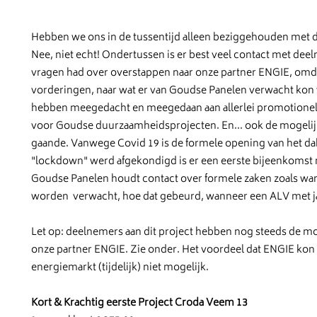
Hebben we ons in de tussentijd alleen beziggehouden met d
Nee, niet echt! Ondertussen is er best veel contact met d
vragen had over overstappen naar onze partner ENGIE, om
vorderingen, naar wat er van Goudse Panelen verwacht kon
hebben meegedacht en meegedaan aan allerlei promotionel
voor Goudse duurzaamheidsprojecten. En... ook de mogelij
gaande. Vanwege Covid 19 is de formele opening van het da
"lockdown" werd afgekondigd is er een eerste bijeenkoms
Goudse Panelen houdt contact over formele zaken zoals w
worden verwacht, hoe dat gebeurd, wanneer een ALV met jaa
Let op: deelnemers aan dit project hebben nog steeds de m
onze partner ENGIE. Zie onder. Het voordeel dat ENGIE kon 
energiemarkt (tijdelijk) niet mogelijk.
Kort & Krachtig eerste Project Croda Veem 13