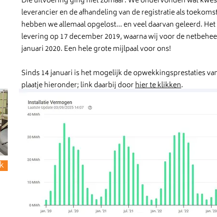
Die uitvoering ging niet zomaar. We ondervonden wat kwest
leverancier en de afhandeling van de registratie als toekomst
hebben we allemaal opgelost... en veel daarvan geleerd. Het 
levering op 17 december 2019, waarna wij voor de netbehe
januari 2020. Een hele grote mijlpaal voor ons!
Sinds 14 januari is het mogelijk de opwekkingsprestaties van
plaatje hieronder; link daarbij door
hier te klikken
.
k