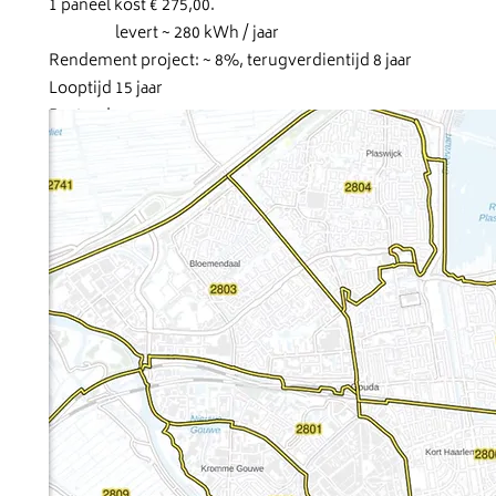
1 paneel kost € 275,00.
levert ~ 280 kWh / jaar
Rendement project: ~ 8%, terugverdientijd 8 jaar
Looptijd 15 jaar
Postcodes: 2801, 2802, 2803, 2805, 2806, 2808, 2809
Partner, koper van de elektriciteit: ENGIE; 2025: Greenchoic