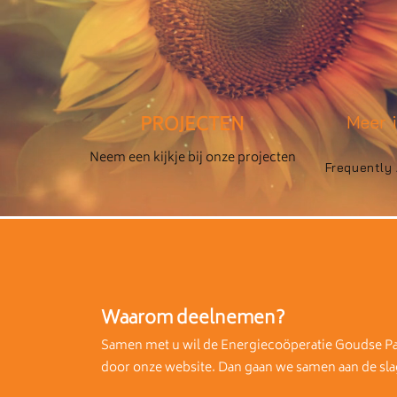
PROJECTEN
Meer 
Neem een kijkje bij onze projecten
Frequently
Waarom deelnemen?
Samen met u wil de Energiecoöperatie Goudse Pa
door onze website. Dan gaan we samen aan de sl