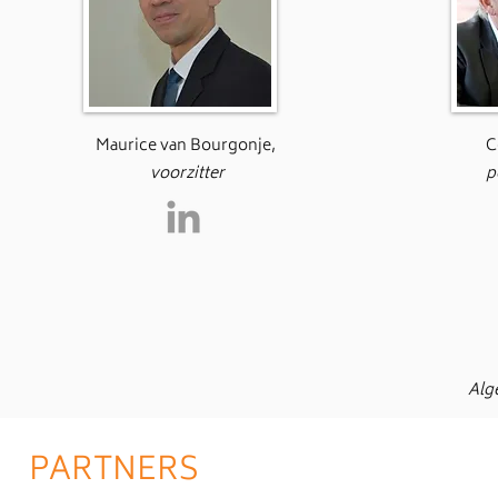
Maurice van Bourgonje,
C
voorzitter
p
Alg
PARTNERS